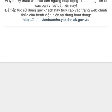
Vì lý do kỹ thuật website tạm ngưng hoạt động. Thành thật xin lỗi
các bạn vì sự bất tiện này!
Để tiếp tục sử dụng quý khách hãy truy cập vào trang web chính
thức của bệnh viện hiện tại đang hoạt động:
https://benhvienbuonho.yte.daklak.gov.vn/