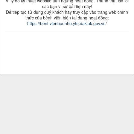
Vì lý do kỹ thuật website tạm ngưng hoạt động. Thành thật xin lỗi
các bạn vì sự bất tiện này!
Để tiếp tục sử dụng quý khách hãy truy cập vào trang web chính
thức của bệnh viện hiện tại đang hoạt động:
https://benhvienbuonho.yte.daklak.gov.vn/