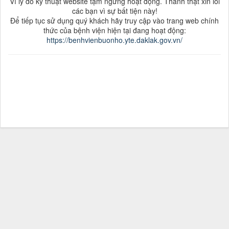
Vì lý do kỹ thuật website tạm ngưng hoạt động. Thành thật xin lỗi
các bạn vì sự bất tiện này!
Để tiếp tục sử dụng quý khách hãy truy cập vào trang web chính
thức của bệnh viện hiện tại đang hoạt động:
https://benhvienbuonho.yte.daklak.gov.vn/