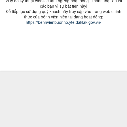
Vì lý do kỹ thuật website tạm ngưng hoạt động. Thành thật xin lỗi
các bạn vì sự bất tiện này!
Để tiếp tục sử dụng quý khách hãy truy cập vào trang web chính
thức của bệnh viện hiện tại đang hoạt động:
https://benhvienbuonho.yte.daklak.gov.vn/